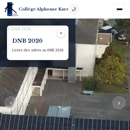
Collège Alphonse Karr
✕
DNB 2026
Listes des admis au DNB 2026
‹
›